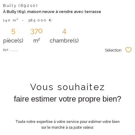
Bully (69210)
À Bully (69), maison neuve à vendre avec terrasse
140 m²
-
385 000 €
5
370
4
pièce(s)
m²
chambre(s)
Sélection
Réf : .............
Sél
Vous souhaitez
faire estimer votre propre bien?
Toute notre expertise à votre service pour estimer votre bien
sur le marché à sa juste valeur.