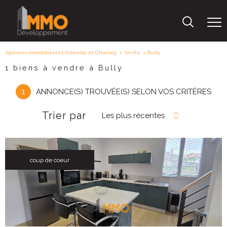
Agences immobilières L'Arbresle et Charnay
Vente
Bully
1
biens à vendre à Bully
1
ANNONCE(S) TROUVÉE(S) SELON VOS CRITÈRES
Trier par
Les plus récentes
coup de coeur
voir le
bien