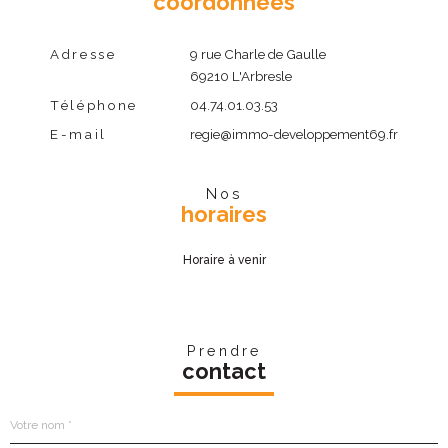
coordonnées
Adresse
9 rue Charle de Gaulle
69210 L'Arbresle
Téléphone
04.74.01.03.53
E-mail
regie@immo-developpement69.fr
Nos
horaires
Horaire à venir
Prendre
contact
Nom
R
*
e