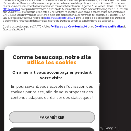
destinées à l'Agence / au Réseau. Conformément à la loi « informatique et libertés », vous disposez des droits
d’accès, de rectification, d’effacement, d’opposition, de limitation et de portabilité de vos données. Vous pouvez
retirer votre consentement à tout moment en contactant directement l’Agence / Le Réseau. Consultez le site
https://cnil.fr/fr
pour plus d’informations sur vos droits. Si vous estimez, après avoir contacté l'Agence / le Réseau,
que vos droits « Informatique et Libertés » ne sont pas respectés, vous pouvez adresser une réclamation à la
CNIL. Nous vous informons de l’existence de la liste d'opposition au démarchage téléphonique « Bloctel », sur
laquelle vous pouvez vous inscrire ici :
https://www.bloctel.gouv.fr
. Dans le cadre de la protection des Données
personnelles, nous vous invitons à ne pas inscrire de Données sensibles dans le champ de saisie libre.
Ce site est protégé par reCAPTCHA, les
Politiques de Confidentialité
et es
Conditions d'utilisation
de
Google s'appliquent.
Se
Comme beaucoup, notre site
connecter
utilise les cookies
espace propriétaire
On aimerait vous accompagner pendant
votre visite.
espace copropriétaire
En poursuivant, vous acceptez l'utilisation des
cookies par ce site, afin de vous proposer des
Nous
contenus adaptés et réaliser des statistiques !
suivre
PARAMÉTRER
© 2026 | Tous droits réservés | Traduction powered by Google |