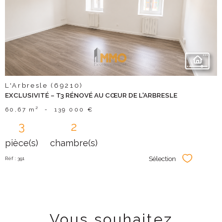
voir le
bien
L'Arbresle (69210)
EXCLUSIVITÉ – T3 RÉNOVÉ AU CŒUR DE L'ARBRESLE
60,67 m²
-
139 000 €
3
2
pièce(s)
chambre(s)
Sélection
Réf : 391
Sélectionner
Vous souhaitez