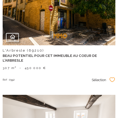
bien
L'Arbresle (69210)
BEAU POTENTIEL POUR CET IMMEUBLE AU COEUR DE
L'ARBRESLE
307 m²
-
450 000 €
Sélection
Réf : 0392
Sél