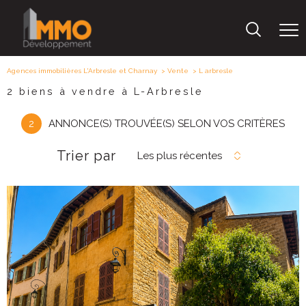
Agences immobilières L'Arbresle et Charnay
Vente
L arbresle
2
biens à vendre à L-Arbresle
2
ANNONCE(S) TROUVÉE(S) SELON VOS CRITÈRES
Trier par
Les plus récentes
voir le