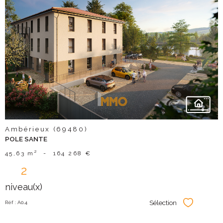
voir le
bien
Ambérieux (69480)
POLE SANTE
45,63 m²
-
164 268 €
2
niveau(x)
Sélection
Réf : A0.4
Sélectionner