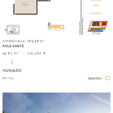
bien
Ambérieux (69480)
POLE SANTE
59,82 m²
-
179 460 €
2
niveau(x)
Sélection
Réf : A1.3
Sél